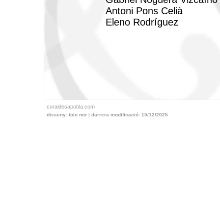
Antoni Pons Celià
Eleno Rodríguez
coraldesapobla.com
disseny: tolo mir | darrera modificació:
15/12/2025