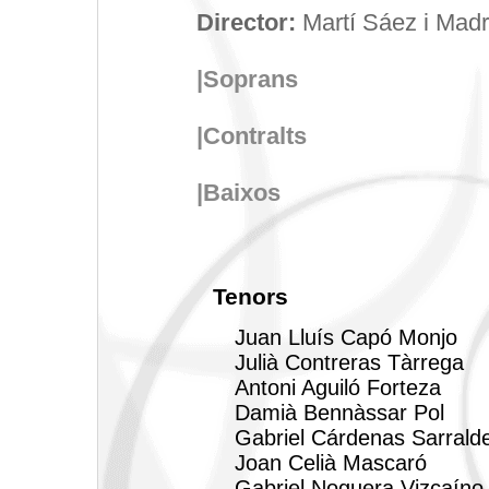
Director:
Martí Sáez i Mad
|Soprans
|Contralts
|Baixos
Tenors
Juan Lluís Capó Monjo
Julià Contreras Tàrrega
Antoni Aguiló Forteza
Damià Bennàssar Pol
Gabriel Cárdenas Sarrald
Joan Celià Mascaró
Gabriel Noguera Vizcaíno